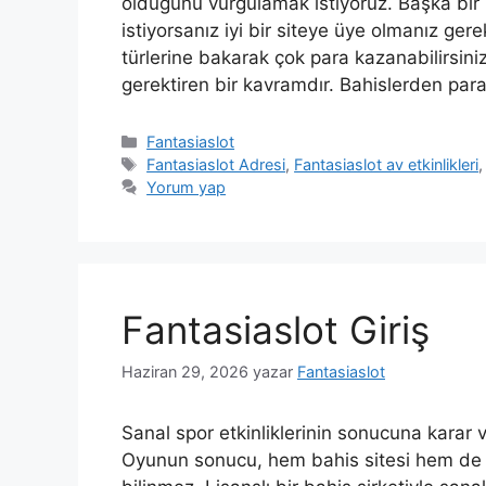
olduğunu vurgulamak istiyoruz. Başka bir
istiyorsanız iyi bir siteye üye olmanız ger
türlerine bakarak çok para kazanabilirsin
gerektiren bir kavramdır. Bahislerden pa
Kategoriler
Fantasiaslot
Etiketler
Fantasiaslot Adresi
,
Fantasiaslot av etkinlikleri
Yorum yap
Fantasiaslot Giriş
Haziran 29, 2026
yazar
Fantasiaslot
Sanal spor etkinliklerinin sonucuna karar v
Oyunun sonucu, hem bahis sitesi hem de 