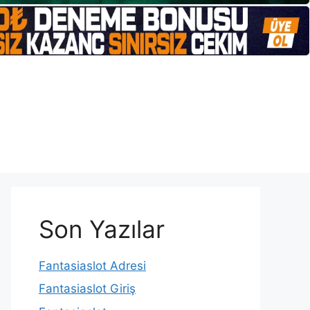
Son Yazılar
Fantasiaslot Adresi
Fantasiaslot Giriş