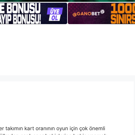
r takımın kart oranının oyun için çok önemli