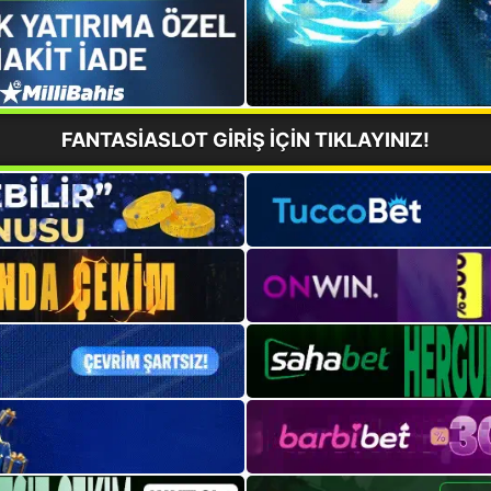
FANTASİASLOT GİRİŞ İÇİN TIKLAYINIZ!