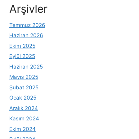
Arşivler
Temmuz 2026
Haziran 2026
Ekim 2025
Eylül 2025
Haziran 2025
Mayıs 2025
Şubat 2025
Ocak 2025
Aralık 2024
Kasım 2024
Ekim 2024