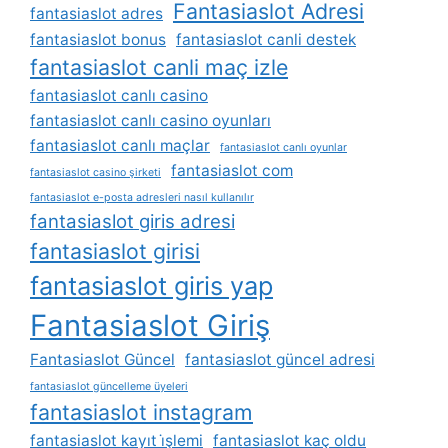
Fantasiaslot Adresi
fantasiaslot adres
fantasiaslot bonus
fantasiaslot canli destek
fantasiaslot canli maç izle
fantasiaslot canlı casino
fantasiaslot canlı casino oyunları
fantasiaslot canlı maçlar
fantasiaslot canlı oyunlar
fantasiaslot com
fantasiaslot casino şirketi
fantasiaslot e-posta adresleri nasıl kullanılır
fantasiaslot giris adresi
fantasiaslot girisi
fantasiaslot giris yap
Fantasiaslot Giriş
Fantasiaslot Güncel
fantasiaslot güncel adresi
fantasiaslot güncelleme üyeleri
fantasiaslot instagram
fantasiaslot kayıt i̇şlemi
fantasiaslot kaç oldu