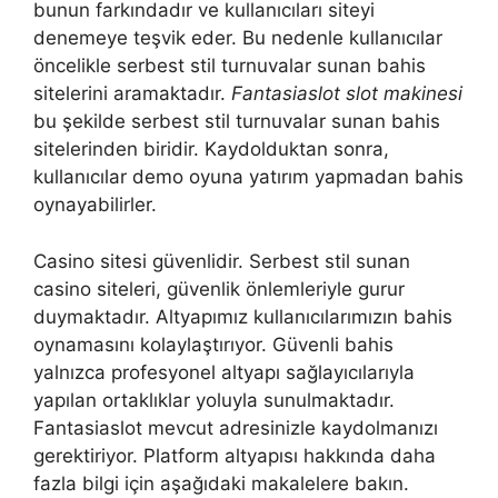
bunun farkındadır ve kullanıcıları siteyi
denemeye teşvik eder. Bu nedenle kullanıcılar
öncelikle serbest stil turnuvalar sunan bahis
sitelerini aramaktadır.
Fantasiaslot slot makinesi
bu şekilde serbest stil turnuvalar sunan bahis
sitelerinden biridir. Kaydolduktan sonra,
kullanıcılar demo oyuna yatırım yapmadan bahis
oynayabilirler.
Casino sitesi güvenlidir. Serbest stil sunan
casino siteleri, güvenlik önlemleriyle gurur
duymaktadır. Altyapımız kullanıcılarımızın bahis
oynamasını kolaylaştırıyor. Güvenli bahis
yalnızca profesyonel altyapı sağlayıcılarıyla
yapılan ortaklıklar yoluyla sunulmaktadır.
Fantasiaslot mevcut adresinizle kaydolmanızı
gerektiriyor. Platform altyapısı hakkında daha
fazla bilgi için aşağıdaki makalelere bakın.