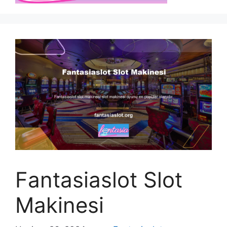
Fantasiaslot Slot
Makinesi