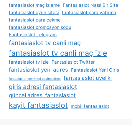
fantasiaslot maç izleme
Fantasiaslot Nasıl Bir Site
fantasiaslot oyun sitesi
fantasiaslot para yatirma
fantasiaslot para çekme
fantasiaslot promosyon kodu
Fantasiaslot Telegram
fantasiaslot tv canli maç
fantasiaslot tv canli maç izle
fantasiaslot tv izle
Fantasiaslot Twitter
fantasiaslot yeni adres
Fantasiaslot Yeni Giriş
fantasiaslot üyelik
fantasiaslot çevrimiçi casino sitesi
giris adresi fantasiaslot
güncel adresi fantasiaslot
kayit fantasiaslot
mobil fantasiaslot