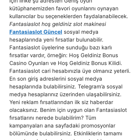
için linke şu adresten Geniş oyun
kütüphanemizden favori oyunlarını oynayan
kullanıcılar bu seçeneklerden faydalanabilecek.
Fantasiaslot hoş geldiniz slot makinesi
Fantasiaslot Güncel
sosyal medya
hesaplarında yeni fırsatlar bulunabilir.
Fantasiaslot üyelerine sunduğu bazı karlı
fırsatlar vardır, örneğin: Hoş Geldiniz Bonus
Casino Oyunları ve Hoş Geldiniz Bonus Kilidi.
Fantasiaslot cari hesabınızla üye olmanız yeterli.
En son giriş adreslerini sosyal medya
hesaplarında bulabilirsiniz. Telegram’a sosyal
medya hesaplarınız üzerinden ulaşabilirsiniz.
Yeni reklam fırsatlarından ilk siz haberdar
olacaksınız. Benim için uygun olan Fantasiaslot
fırsatlarını nerede bulabilirim? Tüm
kampanyaları ana sayfadaki promosyonlar
bölümünde bulabilirsiniz. Etkinliklerin tamamı