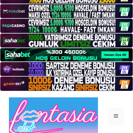
İçeriğe
atla
Menü