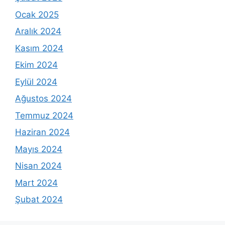
Ocak 2025
Aralık 2024
Kasım 2024
Ekim 2024
Eylül 2024
Ağustos 2024
Temmuz 2024
Haziran 2024
Mayıs 2024
Nisan 2024
Mart 2024
Şubat 2024