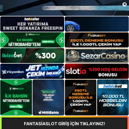
×
FANTASİASLOT GİRİŞ İÇİN TIKLAYINIZ!