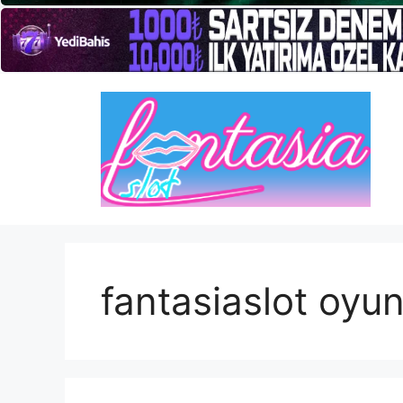
İçeriğe
atla
fantasiaslot oyun