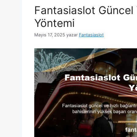
Fantasiaslot Güncel 
Yöntemi
Mayıs 17, 2025
yazar
Fantasiaslot