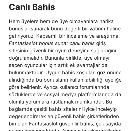
Canlı Bahis
Hem üyelere hem de üye olmayanlara harika
bonuslar sunarak bunu değerli bir yatırım haline
getiriyoruz. Kapsamlı bir inceleme ve araştırma,
Fantasiaslot bonus sunar canlı bahis
giriş
sitesinin güvenli bir oyun deneyimi sağladığını
doğrulamalıdır. Bununla birlikte, üye olmayı
seçen oyuncular için artık ek avantajlar da
bulunmaktadır. Uygun bahis koşulları göz önüne
alındığında bu bonusların kullanılabilirliği üyeliğe
göre belirlenir. Ayrıca kullanıcı forumlarında
sözlüklerde ve sosyal medya platformlarında da
olumlu yorumlara rastlamak mümkündür. Bu
bağlamda çeşitli bahis sitelerini iyice inceleyip
değerlendirerek en güvenli bahis şirketlerinden
biri olan Fantasiaslot güvenilir bahis, çok sayıda