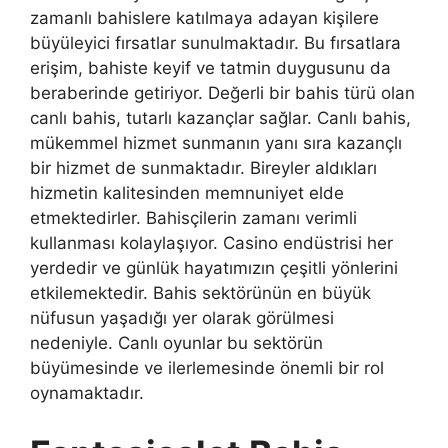
zamanlı bahislere katılmaya adayan kişilere
büyüleyici fırsatlar sunulmaktadır. Bu fırsatlara
erişim, bahiste keyif ve tatmin duygusunu da
beraberinde getiriyor. Değerli bir bahis türü olan
canlı bahis, tutarlı kazançlar sağlar. Canlı bahis,
mükemmel hizmet sunmanın yanı sıra kazançlı
bir hizmet de sunmaktadır. Bireyler aldıkları
hizmetin kalitesinden memnuniyet elde
etmektedirler. Bahisçilerin zamanı verimli
kullanması kolaylaşıyor. Casino endüstrisi her
yerdedir ve günlük hayatımızın çeşitli yönlerini
etkilemektedir. Bahis sektörünün en büyük
nüfusun yaşadığı yer olarak görülmesi
nedeniyle. Canlı oyunlar bu sektörün
büyümesinde ve ilerlemesinde önemli bir rol
oynamaktadır.