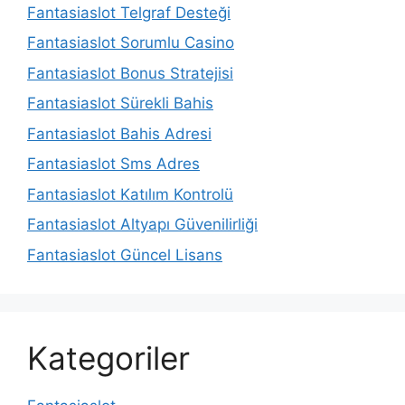
Fantasiaslot Telgraf Desteği
Fantasiaslot Sorumlu Casino
Fantasiaslot Bonus Stratejisi
Fantasiaslot Sürekli Bahis
Fantasiaslot Bahis Adresi
Fantasiaslot Sms Adres
Fantasiaslot Katılım Kontrolü
Fantasiaslot Altyapı Güvenilirliği
Fantasiaslot Güncel Lisans
Kategoriler