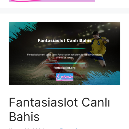
Fantasiaslot Canlı
Bahis