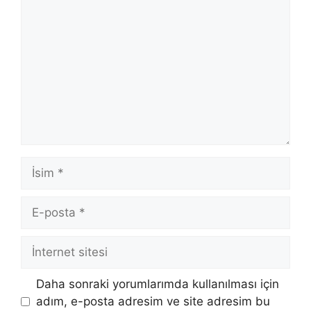
İsim
E-
posta
İnternet
sitesi
Daha sonraki yorumlarımda kullanılması için
adım, e-posta adresim ve site adresim bu