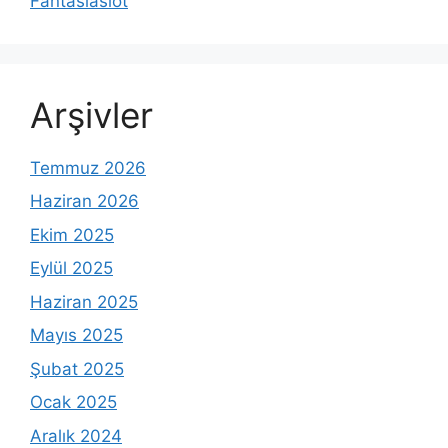
Fantasiaslot
Arşivler
Temmuz 2026
Haziran 2026
Ekim 2025
Eylül 2025
Haziran 2025
Mayıs 2025
Şubat 2025
Ocak 2025
Aralık 2024