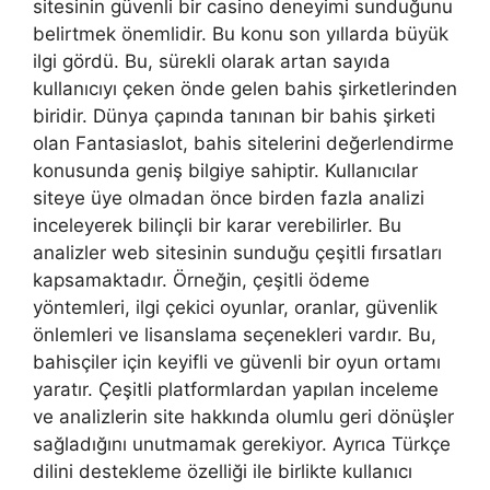
sitesinin güvenli bir casino deneyimi sunduğunu
belirtmek önemlidir. Bu konu son yıllarda büyük
ilgi gördü. Bu, sürekli olarak artan sayıda
kullanıcıyı çeken önde gelen bahis şirketlerinden
biridir. Dünya çapında tanınan bir bahis şirketi
olan Fantasiaslot, bahis sitelerini değerlendirme
konusunda geniş bilgiye sahiptir. Kullanıcılar
siteye üye olmadan önce birden fazla analizi
inceleyerek bilinçli bir karar verebilirler. Bu
analizler web sitesinin sunduğu çeşitli fırsatları
kapsamaktadır. Örneğin, çeşitli ödeme
yöntemleri, ilgi çekici oyunlar, oranlar, güvenlik
önlemleri ve lisanslama seçenekleri vardır. Bu,
bahisçiler için keyifli ve güvenli bir oyun ortamı
yaratır. Çeşitli platformlardan yapılan inceleme
ve analizlerin site hakkında olumlu geri dönüşler
sağladığını unutmamak gerekiyor. Ayrıca Türkçe
dilini destekleme özelliği ile birlikte kullanıcı