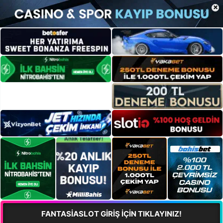
×
FANTASİASLOT GİRİŞ İÇİN TIKLAYINIZ!