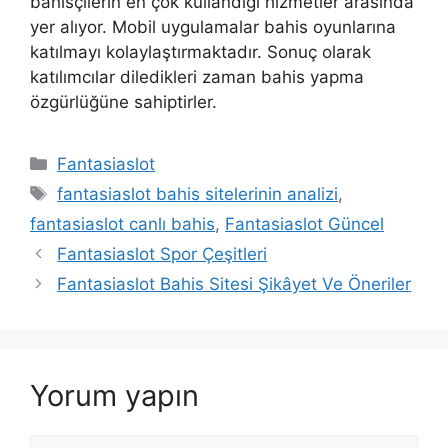
bahisçilerin en çok kullandığı hizmetler arasında
yer alıyor. Mobil uygulamalar bahis oyunlarına
katılmayı kolaylaştırmaktadır. Sonuç olarak
katılımcılar diledikleri zaman bahis yapma
özgürlüğüne sahiptirler.
Kategoriler
Fantasiaslot
Etiketler
fantasiaslot bahis sitelerinin analizi
,
fantasiaslot canlı bahis
,
Fantasiaslot Güncel
Fantasiaslot Spor Çeşitleri
Fantasiaslot Bahis Sitesi Şikâyet Ve Öneriler
Yorum yapın
Yorum