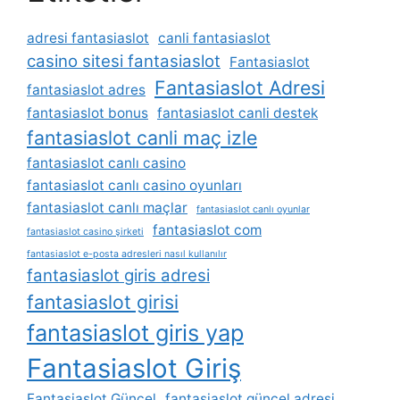
adresi fantasiaslot
canli fantasiaslot
casino sitesi fantasiaslot
Fantasiaslot
Fantasiaslot Adresi
fantasiaslot adres
fantasiaslot bonus
fantasiaslot canli destek
fantasiaslot canli maç izle
fantasiaslot canlı casino
fantasiaslot canlı casino oyunları
fantasiaslot canlı maçlar
fantasiaslot canlı oyunlar
fantasiaslot com
fantasiaslot casino şirketi
fantasiaslot e-posta adresleri nasıl kullanılır
fantasiaslot giris adresi
fantasiaslot girisi
fantasiaslot giris yap
Fantasiaslot Giriş
Fantasiaslot Güncel
fantasiaslot güncel adresi