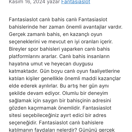
Kasım 16, 2024
yazar
Fantasiaslot
Fantasiaslot canlı bahis canlı Fantasiaslot
bahislerinde her zaman önemli avantajlar vardır.
Gerçek zamanlı bahis, en kazançlı oyun
seçeneklerini ve mevcut en iyi oranları içerir.
Bireyler spor bahisleri yaparken canlı bahis
platformlarını ararlar. Canlı bahis insanların
hayatına umut ve heyecan duygusu
katmaktadır. Gün boyu canlı oyun faaliyetlerine
katılan kişiler genellikle önemli maddi kazançlar
elde ederek ayrılırlar. Bu artış her gün aynı
şekilde devam ediyor. Olumlu bir deneyim
sağlamak için saygın bir bahisçinin adresini
gözden kaçırmamak önemlidir. Fantasiaslot
sitesi seçebileceğiniz ayırt edici bir adres
seçeneğidir. Fantasiaslot canlı bahislere
katılmanın faydaları nelerdir? Gününü gerçek