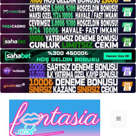
İçeriğe
atla
Menü