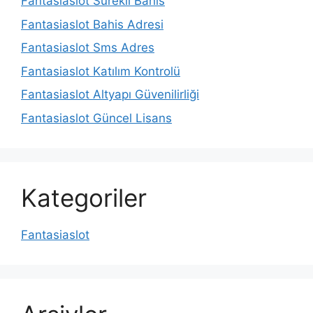
Fantasiaslot Sürekli Bahis
Fantasiaslot Bahis Adresi
Fantasiaslot Sms Adres
Fantasiaslot Katılım Kontrolü
Fantasiaslot Altyapı Güvenilirliği
Fantasiaslot Güncel Lisans
Kategoriler
Fantasiaslot