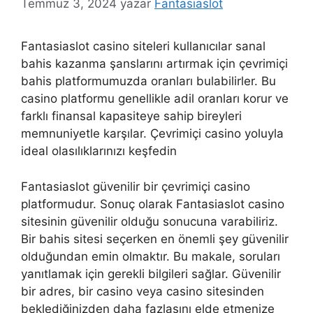
Temmuz 3, 2024
yazar
Fantasiaslot
Fantasiaslot casino siteleri kullanıcılar sanal
bahis kazanma şanslarını artırmak için çevrimiçi
bahis platformumuzda oranları bulabilirler. Bu
casino platformu genellikle adil oranları korur ve
farklı finansal kapasiteye sahip bireyleri
memnuniyetle karşılar. Çevrimiçi casino yoluyla
ideal olasılıklarınızı keşfedin
Fantasiaslot güvenilir bir çevrimiçi casino
platformudur. Sonuç olarak Fantasiaslot casino
sitesinin güvenilir olduğu sonucuna varabiliriz.
Bir bahis sitesi seçerken en önemli şey güvenilir
olduğundan emin olmaktır. Bu makale, soruları
yanıtlamak için gerekli bilgileri sağlar. Güvenilir
bir adres, bir casino veya casino sitesinden
beklediğinizden daha fazlasını elde etmenize