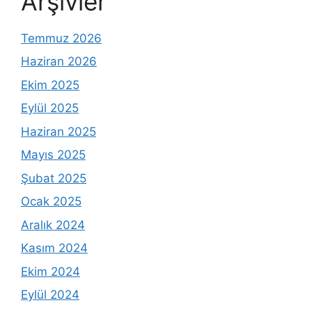
Arşivler
Temmuz 2026
Haziran 2026
Ekim 2025
Eylül 2025
Haziran 2025
Mayıs 2025
Şubat 2025
Ocak 2025
Aralık 2024
Kasım 2024
Ekim 2024
Eylül 2024