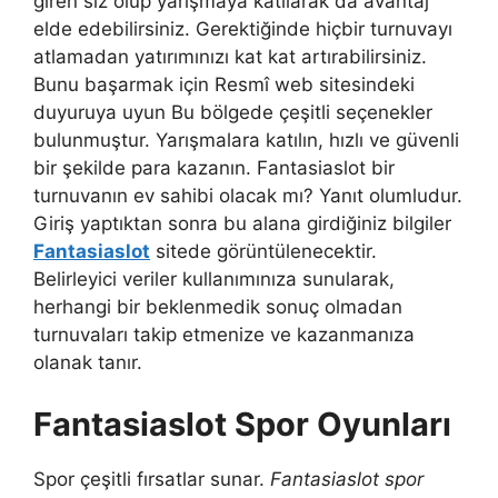
giren siz olup yarışmaya katılarak da avantaj
elde edebilirsiniz. Gerektiğinde hiçbir turnuvayı
atlamadan yatırımınızı kat kat artırabilirsiniz.
Bunu başarmak için Resmî web sitesindeki
duyuruya uyun Bu bölgede çeşitli seçenekler
bulunmuştur. Yarışmalara katılın, hızlı ve güvenli
bir şekilde para kazanın. Fantasiaslot bir
turnuvanın ev sahibi olacak mı? Yanıt olumludur.
Giriş yaptıktan sonra bu alana girdiğiniz bilgiler
Fantasiaslot
sitede görüntülenecektir.
Belirleyici veriler kullanımınıza sunularak,
herhangi bir beklenmedik sonuç olmadan
turnuvaları takip etmenize ve kazanmanıza
olanak tanır.
Fantasiaslot Spor Oyunları
Spor çeşitli fırsatlar sunar.
Fantasiaslot spor