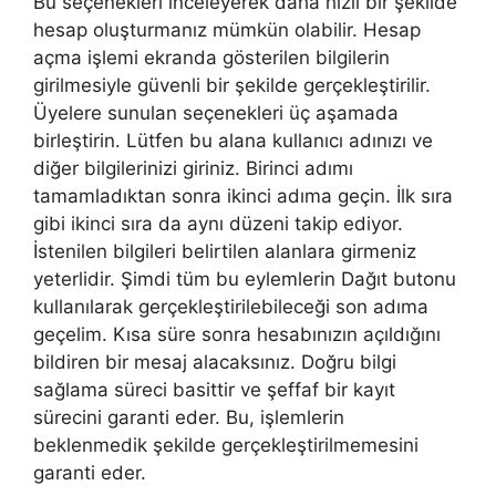
Bu seçenekleri inceleyerek daha hızlı bir şekilde
hesap oluşturmanız mümkün olabilir. Hesap
açma işlemi ekranda gösterilen bilgilerin
girilmesiyle güvenli bir şekilde gerçekleştirilir.
Üyelere sunulan seçenekleri üç aşamada
birleştirin. Lütfen bu alana kullanıcı adınızı ve
diğer bilgilerinizi giriniz. Birinci adımı
tamamladıktan sonra ikinci adıma geçin. İlk sıra
gibi ikinci sıra da aynı düzeni takip ediyor.
İstenilen bilgileri belirtilen alanlara girmeniz
yeterlidir. Şimdi tüm bu eylemlerin Dağıt butonu
kullanılarak gerçekleştirilebileceği son adıma
geçelim. Kısa süre sonra hesabınızın açıldığını
bildiren bir mesaj alacaksınız. Doğru bilgi
sağlama süreci basittir ve şeffaf bir kayıt
sürecini garanti eder. Bu, işlemlerin
beklenmedik şekilde gerçekleştirilmemesini
garanti eder.