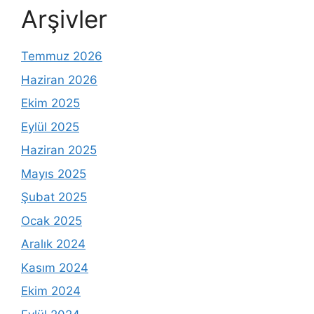
Arşivler
Temmuz 2026
Haziran 2026
Ekim 2025
Eylül 2025
Haziran 2025
Mayıs 2025
Şubat 2025
Ocak 2025
Aralık 2024
Kasım 2024
Ekim 2024