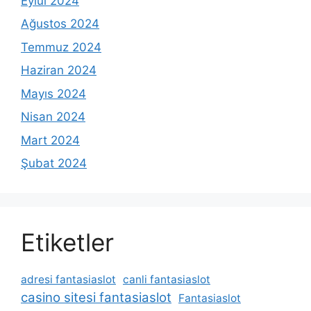
Eylül 2024
Ağustos 2024
Temmuz 2024
Haziran 2024
Mayıs 2024
Nisan 2024
Mart 2024
Şubat 2024
Etiketler
adresi fantasiaslot
canli fantasiaslot
casino sitesi fantasiaslot
Fantasiaslot