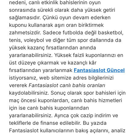
nedeni, canlı etkinlik bahislerinin oyun
sonrasında sürekli olarak daha yüksek getiri
sağlamasıdır. Çünkü oyun devam ederken
kuponu kullanarak aşırı oran biriktirmek
zahmetsizdir. Sadece futbolda değil basketbol, ​​
tenis, voleybol ve diğer tüm spor dallarında da
yüksek kazanç fırsatlarından anında
yararlanabilirsiniz. Yüksek faizli kuponlarınızı en
üst düzeye çıkarmak ve kazançlı kâr
fırsatlarından yararlanmak
Fantasiaslot Güncel
istiyorsanız, web sitemize adres bilgilerinizi
vererek
Fantasiaslot canlı bahis oranları
kaydolabilirsiniz. Sonuç olarak spor bahisleri için
maç öncesi kuponlardan, canlı bahis hizmetleri
için ise canlı bahis kuponlarından
yararlanabilirsiniz. Ayrıca çok cazip indirim ve
tekliflerle de finanse edilebilir. Bu yazıda
Fantasiaslot kullanıcılarının bakış açılarını, analiz