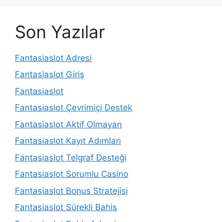
Son Yazılar
Fantasiaslot Adresi
Fantasiaslot Giriş
Fantasiaslot
Fantasiaslot Çevrimiçi Destek
Fantasiaslot Aktif Olmayan
Fantasiaslot Kayıt Adımları
Fantasiaslot Telgraf Desteği
Fantasiaslot Sorumlu Casino
Fantasiaslot Bonus Stratejisi
Fantasiaslot Sürekli Bahis