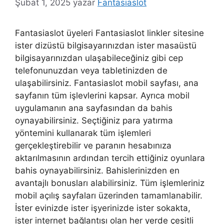
Şubat 1, 2025
yazar
Fantasiaslot
Fantasiaslot üyeleri Fantasiaslot linkler sitesine
ister dizüstü bilgisayarınızdan ister masaüstü
bilgisayarınızdan ulaşabileceğiniz gibi cep
telefonunuzdan veya tabletinizden de
ulaşabilirsiniz. Fantasiaslot mobil sayfası, ana
sayfanın tüm işlevlerini kapsar. Ayrıca mobil
uygulamanın ana sayfasından da bahis
oynayabilirsiniz. Seçtiğiniz para yatırma
yöntemini kullanarak tüm işlemleri
gerçekleştirebilir ve paranın hesabınıza
aktarılmasının ardından tercih ettiğiniz oyunlara
bahis oynayabilirsiniz. Bahislerinizden en
avantajlı bonusları alabilirsiniz. Tüm işlemleriniz
mobil açılış sayfaları üzerinden tamamlanabilir.
İster evinizde ister işyerinizde ister sokakta,
ister internet bağlantısı olan her yerde çeşitli