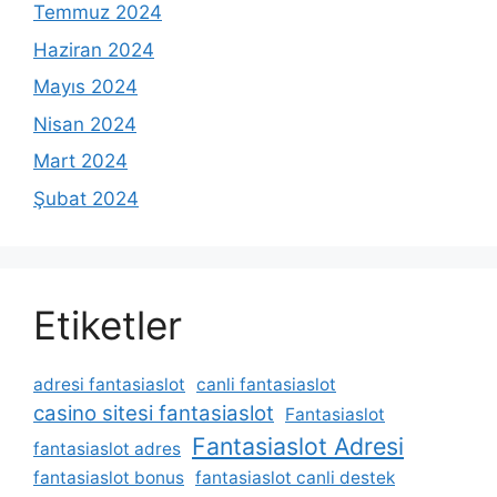
Temmuz 2024
Haziran 2024
Mayıs 2024
Nisan 2024
Mart 2024
Şubat 2024
Etiketler
adresi fantasiaslot
canli fantasiaslot
casino sitesi fantasiaslot
Fantasiaslot
Fantasiaslot Adresi
fantasiaslot adres
fantasiaslot bonus
fantasiaslot canli destek