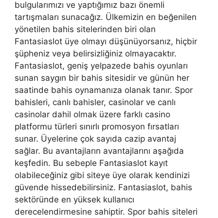
bulgularımızı ve yaptığımız bazı önemli
tartışmaları sunacağız. Ülkemizin en beğenilen
yönetilen bahis sitelerinden biri olan
Fantasiaslot üye olmayı düşünüyorsanız, hiçbir
şüpheniz veya belirsizliğiniz olmayacaktır.
Fantasiaslot, geniş yelpazede bahis oyunları
sunan saygın bir bahis sitesidir ve günün her
saatinde bahis oynamanıza olanak tanır. Spor
bahisleri, canlı bahisler, casinolar ve canlı
casinolar dahil olmak üzere farklı casino
platformu türleri sınırlı promosyon fırsatları
sunar. Üyelerine çok sayıda cazip avantaj
sağlar. Bu avantajların avantajlarını aşağıda
keşfedin. Bu sebeple Fantasiaslot kayıt
olabileceğiniz gibi siteye üye olarak kendinizi
güvende hissedebilirsiniz. Fantasiaslot, bahis
sektöründe en yüksek kullanıcı
derecelendirmesine sahiptir. Spor bahis siteleri