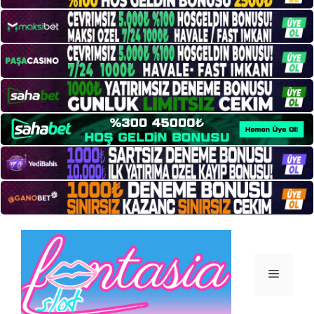
İçeriğe
atla
Menü