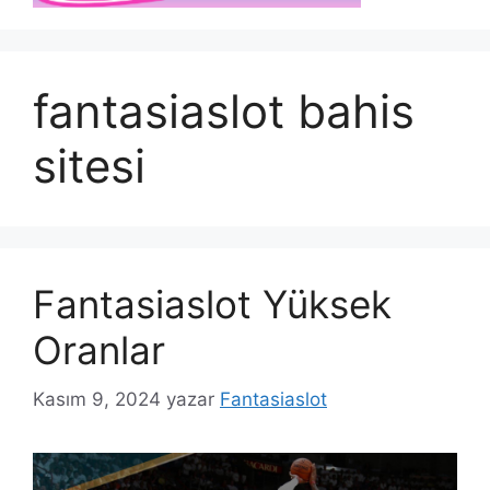
fantasiaslot bahis
sitesi
Fantasiaslot Yüksek
Oranlar
Kasım 9, 2024
yazar
Fantasiaslot