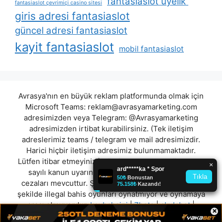
fantasiaslot üyelik
fantasiaslot çevrimiçi casino sitesi
giris adresi fantasiaslot
güncel adresi fantasiaslot
kayit fantasiaslot
mobil fantasiaslot
Avrasya'nın en büyük reklam platformunda olmak için
Microsoft Teams:
reklam@avrasyamarketing.com
adresimizden veya Telegram: @Avrasyamarketing
adresimizden irtibat kurabilirsiniz. (Tek iletişim
adreslerimiz teams / telegram ve mail adresimizdir.
Harici hiçbir iletişim adresimiz bulunmamaktadır.
Lütfen itibar etmeyiniz.) Türkiye yasalarına göre 7258
sayılı kanun uyarınca yasa dışı bahis oynamanın
cezaları mevcuttur. Şu an bulunduğunuz site hiç bir
şekilde illegal bahis oyunları oynatmıyor ve oynamaya
aracı olmuyordur.
koybahsini
|
7bets
|
akulabet
|
×
ladesbet
|
redkitcasino
|
focusbet
|
diyarbet
|
kampbet