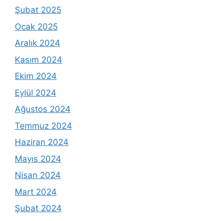
Şubat 2025
Ocak 2025
Aralık 2024
Kasım 2024
Ekim 2024
Eylül 2024
Ağustos 2024
Temmuz 2024
Haziran 2024
Mayıs 2024
Nisan 2024
Mart 2024
Şubat 2024