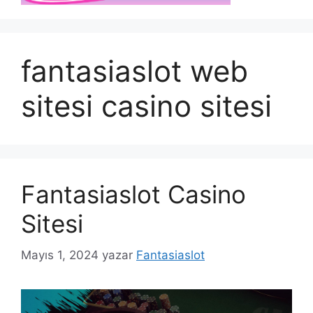
fantasiaslot web
sitesi casino sitesi
Fantasiaslot Casino
Sitesi
Mayıs 1, 2024
yazar
Fantasiaslot